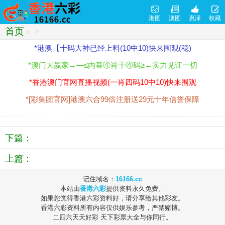
港图
澳图
惠泽
收藏
首页
>
>
*港澳【十码大神已经上料(10中10)快来围观(稳)
*澳门大赢家→—≤内幕④肖╋④码≥←实力见证一切
*香港澳门官网直播视频(一肖四码10中10)快来围观
*[彩集团官网]港澳六合99倍注册送29元十年信誉保障
下篇：
上篇：
记住域名：
16166.cc
本站由
香港六彩
提供资料永久免费。
如果您觉得香港六彩资料好，请分享给其他彩友。
香港六彩资料所有内容仅供娱乐参考，严禁赌博。
二四六天天好彩 天下彩票大全与你同行。