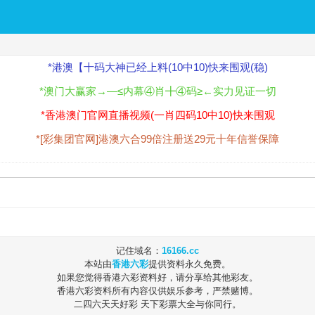
*港澳【十码大神已经上料(10中10)快来围观(稳)
*澳门大赢家→—≤内幕④肖╋④码≥←实力见证一切
*香港澳门官网直播视频(一肖四码10中10)快来围观
*[彩集团官网]港澳六合99倍注册送29元十年信誉保障
记住域名：
16166.cc
本站由
香港六彩
提供资料永久免费。
如果您觉得香港六彩资料好，请分享给其他彩友。
香港六彩资料所有内容仅供娱乐参考，严禁赌博。
二四六天天好彩 天下彩票大全与你同行。