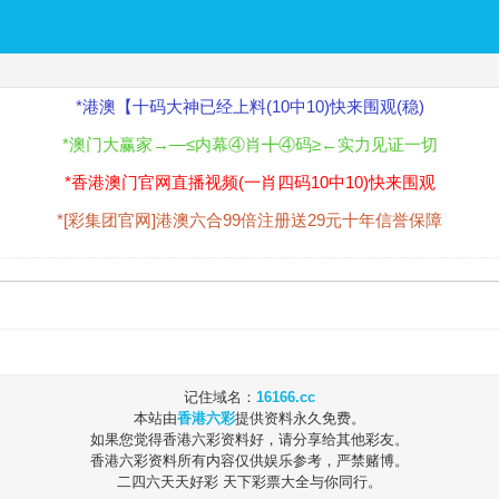
*港澳【十码大神已经上料(10中10)快来围观(稳)
*澳门大赢家→—≤内幕④肖╋④码≥←实力见证一切
*香港澳门官网直播视频(一肖四码10中10)快来围观
*[彩集团官网]港澳六合99倍注册送29元十年信誉保障
记住域名：
16166.cc
本站由
香港六彩
提供资料永久免费。
如果您觉得香港六彩资料好，请分享给其他彩友。
香港六彩资料所有内容仅供娱乐参考，严禁赌博。
二四六天天好彩 天下彩票大全与你同行。