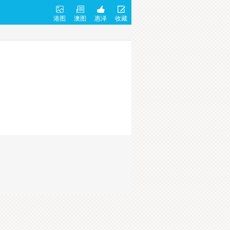
港图
澳图
惠泽
收藏