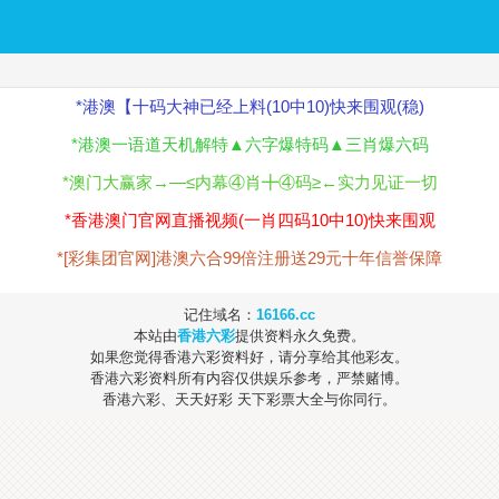
*港澳【十码大神已经上料(10中10)快来围观(稳)
*港澳一语道天机解特▲六字爆特码▲三肖爆六码
*澳门大赢家→—≤内幕④肖╋④码≥←实力见证一切
*香港澳门官网直播视频(一肖四码10中10)快来围观
*[彩集团官网]港澳六合99倍注册送29元十年信誉保障
记住域名：
16166.cc
本站由
香港六彩
提供资料永久免费。
如果您觉得香港六彩资料好，请分享给其他彩友。
香港六彩资料所有内容仅供娱乐参考，严禁赌博。
香港六彩、天天好彩 天下彩票大全与你同行。