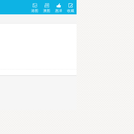
港图
澳图
惠泽
收藏