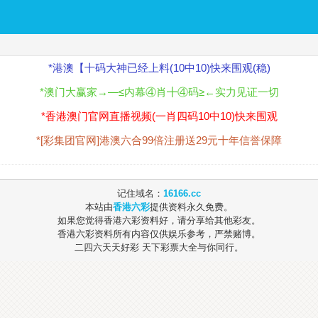
*港澳【十码大神已经上料(10中10)快来围观(稳)
*澳门大赢家→—≤内幕④肖╋④码≥←实力见证一切
*香港澳门官网直播视频(一肖四码10中10)快来围观
*[彩集团官网]港澳六合99倍注册送29元十年信誉保障
记住域名：
16166.cc
本站由
香港六彩
提供资料永久免费。
如果您觉得香港六彩资料好，请分享给其他彩友。
香港六彩资料所有内容仅供娱乐参考，严禁赌博。
二四六天天好彩 天下彩票大全与你同行。