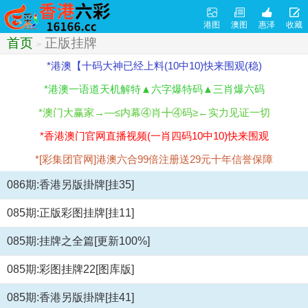
港图
澳图
惠泽
收藏
首页
正版挂牌
>
*港澳【十码大神已经上料(10中10)快来围观(稳)
*港澳一语道天机解特▲六字爆特码▲三肖爆六码
*澳门大赢家→—≤内幕④肖╋④码≥←实力见证一切
*香港澳门官网直播视频(一肖四码10中10)快来围观
*[彩集团官网]港澳六合99倍注册送29元十年信誉保障
086期:香港另版掛牌[挂35]
085期:正版彩图挂牌[挂11]
085期:挂牌之全篇[更新100%]
085期:彩图挂牌22[图库版]
085期:香港另版掛牌[挂41]