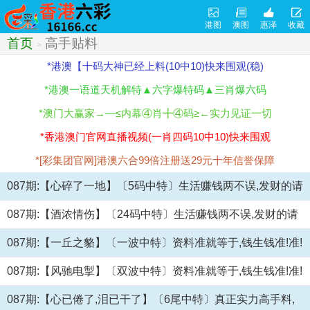
港图
澳图
惠泽
收藏
首页
高手贴料
>
*港澳【十码大神已经上料(10中10)快来围观(稳)
*港澳一语道天机解特▲六字爆特码▲三肖爆六码
*澳门大赢家→—≤内幕④肖╋④码≥←实力见证一切
*香港澳门官网直播视频(一肖四码10中10)快来围观
*[彩集团官网]港澳六合99倍注册送29元十年信誉保障
087期:【心碎了一地】〔5码中特〕生活赚钱两不误,发财的请
进!准!
087期:【酒浓情伤】〔24码中特〕生活赚钱两不误,发财的请
进!准!
087期:【一丘之貉】〔一波中特〕资料准就等于,钱生钱准!准!
准!
087期:【风驰电掣】〔双波中特〕资料准就等于,钱生钱准!准!
准!
087期:【心已倦了,泪已干了】〔6尾中特〕真正实力高手料,