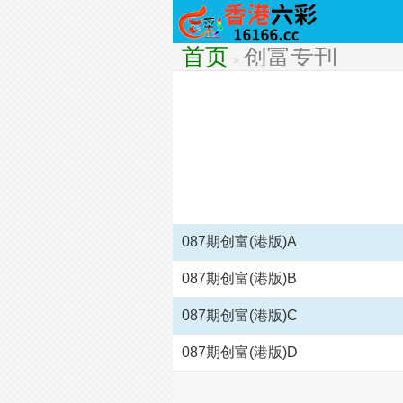
首页
创富专刊
>
087期创富(港版)A
087期创富(港版)B
087期创富(港版)C
087期创富(港版)D