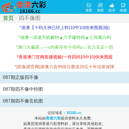
港图
澳图
惠泽
收藏
首页
四不像图
>
*港澳【十码大神已经上料(10中10)快来围观(稳)
*港澳一语道天机解特▲六字爆特码▲三肖爆六码
*澳门大赢家→—≤内幕④肖╋④码≥←实力见证一切
*香港澳门官网直播视频(一肖四码10中10)快来围观
*[彩集团官网]港澳六合99倍注册送29元十年信誉保障
087期正版四不像
087期四不像中特图
087期四不像玄机图
记住域名：
16166.cc
本站由
香港六彩
提供资料永久免费。
如果您觉得香港六彩资料好，请分享给其他彩友。