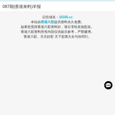
087期(香港来料)羊报
记住域名：
16166.cc
本站由
香港六彩
提供资料永久免费。
如果您觉得香港六彩资料好，请分享给其他彩友。
香港六彩资料所有内容仅供娱乐参考，严禁赌博。
香港六彩、天天好彩 天下彩票大全与你同行。