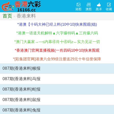
港图
澳图
惠泽
收藏
首页
香港来料
>
*港澳【十码大神已经上料(10中10)快来围观(稳)
*港澳一语道天机解特▲六字爆特码▲三肖爆六码
*澳门大赢家→—≤内幕④肖╋④码≥←实力见证一切
*香港澳门官网直播视频(一肖四码10中10)快来围观
*[彩集团官网]港澳六合99倍注册送29元十年信誉保障
087期(香港来料)猴报
087期(香港来料)马报
087期(香港来料)蛇报
087期(香港来料)鼠报
087期(香港来料)兔报