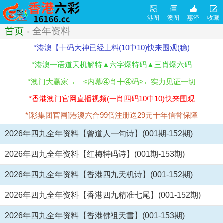
港图
澳图
惠泽
收藏
首页
全年资料
>
*港澳【十码大神已经上料(10中10)快来围观(稳)
*港澳一语道天机解特▲六字爆特码▲三肖爆六码
*澳门大赢家→—≤内幕④肖╋④码≥←实力见证一切
*香港澳门官网直播视频(一肖四码10中10)快来围观
*[彩集团官网]港澳六合99倍注册送29元十年信誉保障
2026年四九全年资料【曾道人一句诗】(001期-152期)
2026年四九全年资料【红梅特码诗】(001期-153期)
2026年四九全年资料【香港四九天机诗】(001-152期)
2026年四九全年资料【香港四九精准七尾】(001-152期)
2026年四九全年资料【香港佛祖天書】(001-153期)