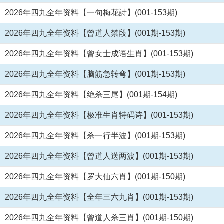
2026年四九全年资料【一句梅花詩】(001-153期)
2026年四九全年资料【曾道人禁段】(001期-153期)
2026年四九全年资料【曾女士成语生肖】(001-153期)
2026年四九全年资料【脑筋急转弯】(001期-153期)
2026年四九全年资料【绝杀三尾】(001期-154期)
2026年四九全年资料【极准生肖特码诗】(001-153期)
2026年四九全年资料【杀一行半波】(001期-153期)
2026年四九全年资料【曾道人送两波】(001期-153期)
2026年四九全年资料【罗大仙六肖】(001期-150期)
2026年四九全年资料【全年三六九肖】(001期-153期)
2026年四九全年资料【曾道人杀三肖】(001期-150期)