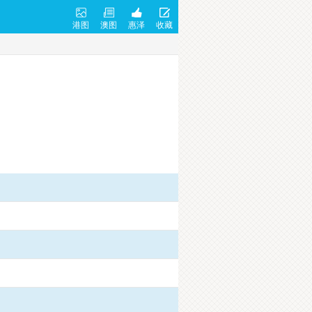
港图
澳图
惠泽
收藏