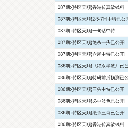
087期:{特区天顺}香港传真欲钱料
087期:{特区天顺}2-5-7肖中特已公
087期:{特区天顺}一句话中特
087期:{特区天顺}绝杀一头已公开!
087期:{特区天顺}六尾中特已公开!
086期:{特区天顺}《绝杀半波》已公
086期:{特区天顺}特码前后预测已公
086期:{特区天顺}三头中特已公开
086期:{特区天顺}必中波色已公开!
086期:{特区天顺}绝杀三肖已公开!
086期:{特区天顺}香港传真欲钱料