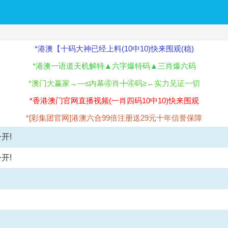
*港澳【十码大神已经上料(10中10)快来围观(稳)
*港澳一语道天机解特▲六字爆特码▲三肖爆六码
*澳门大赢家→—≤内幕④肖╋④码≥←实力见证一切
*香港澳门官网直播视频(一肖四码10中10)快来围观
*[彩集团官网]港澳六合99倍注册送29元十年信誉保障
开!
开!