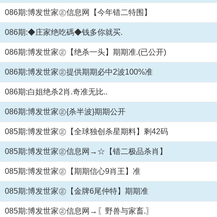
086期:博发世家㊣信息网【今年错二特围】
086期:◆庄家绝吃碼◆钱多你就买.
086期:博发世家㊣【绝杀一头】期期准.(已公开)
086期:博发世家㊣提供期期必中2波100%准
086期:白姐绝杀2肖.奇准无比..
086期:博发世家㊣{杀半波}期期公开
085期:博发世家㊣【全球独创杀星期料】剩42码
085期:博发世家㊣信息网→☆【错二极品杀肖】
085期:博发世家㊣【期期信心9肖王】准
085期:博发世家㊣【金牌6尾仲特】期期准
085期:博发世家㊣信息网→〖野兽与家畜.〗