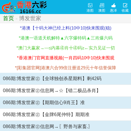
港图
澳图
惠泽
收藏
首页
博发世家
>
*港澳【十码大神已经上料(10中10)快来围观(稳)
*港澳一语道天机解特▲六字爆特码▲三肖爆六码
*澳门大赢家→—≤内幕④肖╋④码≥←实力见证一切
*香港澳门官网直播视频(一肖四码10中10)快来围观
*[彩集团官网]港澳六合99倍注册送29元十年信誉保障
086期:博发世家㊣【全球独创杀星期料】剩42码
086期:博发世家㊣信息网→☆【错二极品杀肖】
086期:博发世家㊣【期期信心9肖王】准
086期:博发世家㊣【金牌6尾仲特】期期准
086期:博发世家㊣信息网→〖野兽与家畜.〗