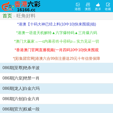
港图
澳图
惠泽
收藏
首页
旺角好料
>
*港澳【十码大神已经上料(10中10)快来围观(稳)
*港澳一语道天机解特▲六字爆特码▲三肖爆六码
*澳门大赢家→—≤内幕④肖╋④码≥←实力见证一切
*香港澳门官网直播视频(一肖四码10中10)快来围观
*[彩集团官网]港澳六合99倍注册送29元十年信誉保障
086期[至尊]绝杀半波
086期[六皇]绝禁一肖
086期[龙人]白金六玛
086期[六创]白金六肖
086期[官方]权威一段