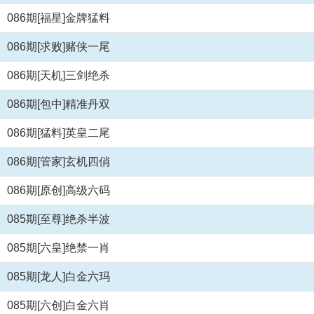
086期[福星]金牌猛料
086期[求败]赌侠一尾
086期[天机]三剑绝杀
086期[包中]精准丹双
086期[猛料]英皇二尾
086期[管家]玄机四俏
086期[原创]高级六码
085期[至尊]绝杀半波
085期[六皇]绝禁一肖
085期[龙人]白金六玛
085期[六创]白金六肖