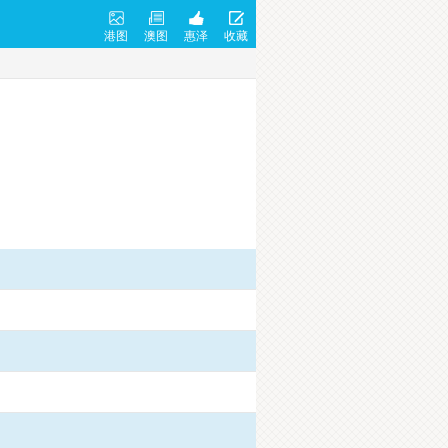
港图
澳图
惠泽
收藏